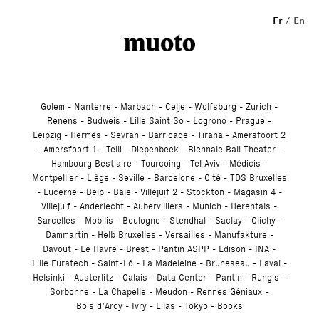
Studio
Fr
En
Golem
Nanterre
Marbach
Celje
Wolfsburg
Zurich
Renens
Budweis
Lille Saint So
Logrono
Prague
Leipzig
Hermès
Sevran
Barricade
Tirana
Amersfoort 2
Amersfoort 1
Telli
Diepenbeek
Biennale Ball Theater
Hambourg Bestiaire
Tourcoing
Tel Aviv
Médicis
Montpellier
Liège
Seville
Barcelone
Cité
TDS Bruxelles
Lucerne
Belp
Bâle
Villejuif 2
Stockton
Magasin 4
Villejuif
Anderlecht
Aubervilliers
Munich
Herentals
Sarcelles
Mobilis
Boulogne
Stendhal
Saclay
Clichy
Dammartin
Helb Bruxelles
Versailles
Manufakture
Davout
Le Havre
Brest
Pantin ASPP
Edison
INA
Lille Euratech
Saint-Lô
La Madeleine
Bruneseau
Laval
Helsinki
Austerlitz
Calais
Data Center
Pantin
Rungis
Sorbonne
La Chapelle
Meudon
Rennes Géniaux
Bois d’Arcy
Ivry
Lilas
Tokyo
Books