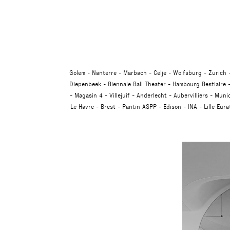
Golem
Nanterre
Marbach
Celje
Wolfsburg
Zurich
Diepenbeek
Biennale Ball Theater
Hambourg Bestiaire
Magasin 4
Villejuif
Anderlecht
Aubervilliers
Muni
Le Havre
Brest
Pantin ASPP
Edison
INA
Lille Eur