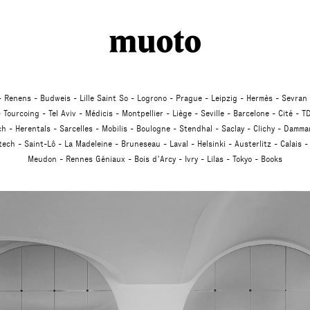
Studio
Renens
Budweis
Lille Saint So
Logrono
Prague
Leipzig
Hermès
Sevran
Tourcoing
Tel Aviv
Médicis
Montpellier
Liège
Seville
Barcelone
Cité
TD
ch
Herentals
Sarcelles
Mobilis
Boulogne
Stendhal
Saclay
Clichy
Dammar
atech
Saint-Lô
La Madeleine
Bruneseau
Laval
Helsinki
Austerlitz
Calais
Meudon
Rennes Géniaux
Bois d’Arcy
Ivry
Lilas
Tokyo
Books