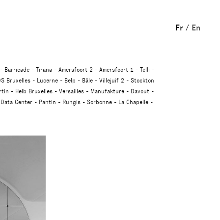
Fr
En
Barricade
Tirana
Amersfoort 2
Amersfoort 1
Telli
S Bruxelles
Lucerne
Belp
Bâle
Villejuif 2
Stockton
tin
Helb Bruxelles
Versailles
Manufakture
Davout
Data Center
Pantin
Rungis
Sorbonne
La Chapelle