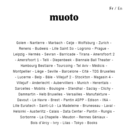
Studio
Fr
En
Golem
Nanterre
Marbach
Celje
Wolfsburg
Zurich
Renens
Budweis
Lille Saint So
Logrono
Prague
Leipzig
Hermès
Sevran
Barricade
Tirana
Amersfoort 2
Amersfoort 1
Telli
Diepenbeek
Biennale Ball Theater
Hambourg Bestiaire
Tourcoing
Tel Aviv
Médicis
Montpellier
Liège
Seville
Barcelone
Cité
TDS Bruxelles
Lucerne
Belp
Bâle
Villejuif 2
Stockton
Magasin 4
Villejuif
Anderlecht
Aubervilliers
Munich
Herentals
Sarcelles
Mobilis
Boulogne
Stendhal
Saclay
Clichy
Dammartin
Helb Bruxelles
Versailles
Manufakture
Davout
Le Havre
Brest
Pantin ASPP
Edison
INA
Lille Euratech
Saint-Lô
La Madeleine
Bruneseau
Laval
Helsinki
Austerlitz
Calais
Data Center
Pantin
Rungis
Sorbonne
La Chapelle
Meudon
Rennes Géniaux
Bois d’Arcy
Ivry
Lilas
Tokyo
Books