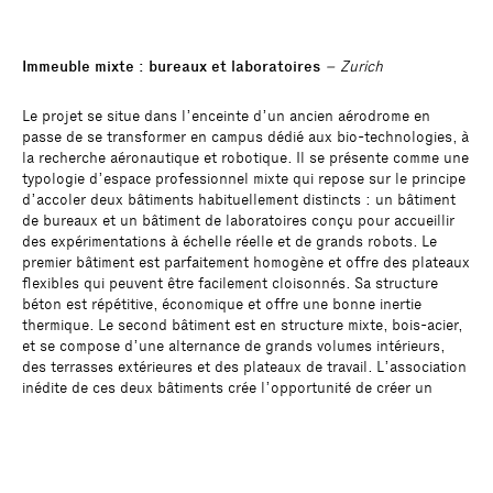
Immeuble mixte : bureaux et laboratoires
– Zurich
Le projet se situe dans l’enceinte d’un ancien aérodrome en
passe de se transformer en campus dédié aux bio-technologies, à
la recherche aéronautique et robotique. Il se présente comme une
typologie d’espace professionnel mixte qui repose sur le principe
d’accoler deux bâtiments habituellement distincts : un bâtiment
de bureaux et un bâtiment de laboratoires conçu pour accueillir
des expérimentations à échelle réelle et de grands robots. Le
premier bâtiment est parfaitement homogène et offre des plateaux
flexibles qui peuvent être facilement cloisonnés. Sa structure
béton est répétitive, économique et offre une bonne inertie
thermique. Le second bâtiment est en structure mixte, bois-acier,
et se compose d’une alternance de grands volumes intérieurs,
des terrasses extérieures et des plateaux de travail. L’association
inédite de ces deux bâtiments crée l’opportunité de créer un
nouveau type d’espace de travail, à l’intérieur contrasté, et une
forme de flexibilité qui ne tient plus ici à la neutralité d’un plan
libre générique et ennuyeux, mais à la proximité d’activités
jusque-là séparées.