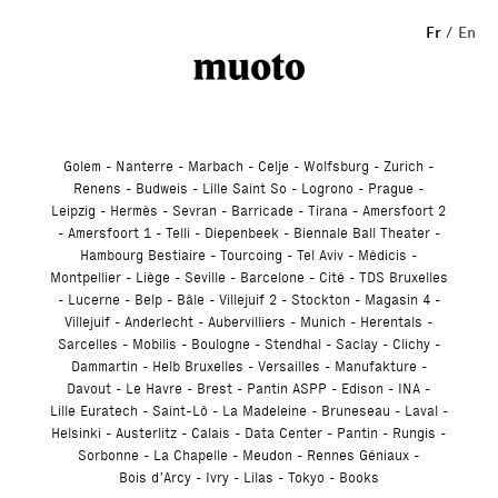
Studio
Fr
En
Golem
Nanterre
Marbach
Celje
Wolfsburg
Zurich
Renens
Budweis
Lille Saint So
Logrono
Prague
Leipzig
Hermès
Sevran
Barricade
Tirana
Amersfoort 2
Amersfoort 1
Telli
Diepenbeek
Biennale Ball Theater
Hambourg Bestiaire
Tourcoing
Tel Aviv
Médicis
Montpellier
Liège
Seville
Barcelone
Cité
TDS Bruxelles
Lucerne
Belp
Bâle
Villejuif 2
Stockton
Magasin 4
Villejuif
Anderlecht
Aubervilliers
Munich
Herentals
Sarcelles
Mobilis
Boulogne
Stendhal
Saclay
Clichy
Dammartin
Helb Bruxelles
Versailles
Manufakture
Davout
Le Havre
Brest
Pantin ASPP
Edison
INA
Lille Euratech
Saint-Lô
La Madeleine
Bruneseau
Laval
Helsinki
Austerlitz
Calais
Data Center
Pantin
Rungis
Sorbonne
La Chapelle
Meudon
Rennes Géniaux
Bois d’Arcy
Ivry
Lilas
Tokyo
Books