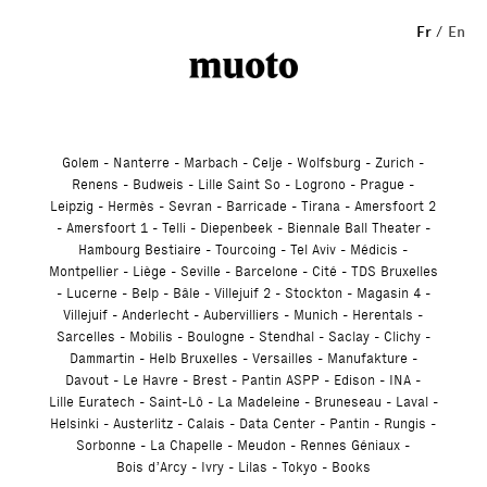
Studio
Fr
En
Golem
Nanterre
Marbach
Celje
Wolfsburg
Zurich
Renens
Budweis
Lille Saint So
Logrono
Prague
Leipzig
Hermès
Sevran
Barricade
Tirana
Amersfoort 2
Amersfoort 1
Telli
Diepenbeek
Biennale Ball Theater
Hambourg Bestiaire
Tourcoing
Tel Aviv
Médicis
Montpellier
Liège
Seville
Barcelone
Cité
TDS Bruxelles
Lucerne
Belp
Bâle
Villejuif 2
Stockton
Magasin 4
Villejuif
Anderlecht
Aubervilliers
Munich
Herentals
Sarcelles
Mobilis
Boulogne
Stendhal
Saclay
Clichy
Dammartin
Helb Bruxelles
Versailles
Manufakture
Davout
Le Havre
Brest
Pantin ASPP
Edison
INA
Lille Euratech
Saint-Lô
La Madeleine
Bruneseau
Laval
Helsinki
Austerlitz
Calais
Data Center
Pantin
Rungis
Sorbonne
La Chapelle
Meudon
Rennes Géniaux
Bois d’Arcy
Ivry
Lilas
Tokyo
Books