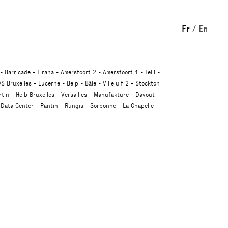
Fr
En
Barricade
Tirana
Amersfoort 2
Amersfoort 1
Telli
S Bruxelles
Lucerne
Belp
Bâle
Villejuif 2
Stockton
tin
Helb Bruxelles
Versailles
Manufakture
Davout
Data Center
Pantin
Rungis
Sorbonne
La Chapelle