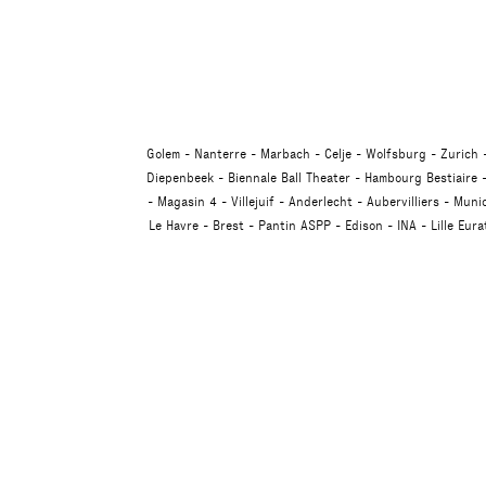
Golem
Nanterre
Marbach
Celje
Wolfsburg
Zurich
Diepenbeek
Biennale Ball Theater
Hambourg Bestiaire
Magasin 4
Villejuif
Anderlecht
Aubervilliers
Muni
Le Havre
Brest
Pantin ASPP
Edison
INA
Lille Eur