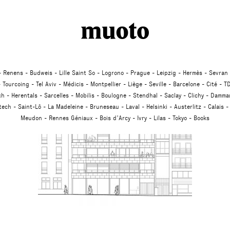
Studio
Renens
Budweis
Lille Saint So
Logrono
Prague
Leipzig
Hermès
Sevran
Tourcoing
Tel Aviv
Médicis
Montpellier
Liège
Seville
Barcelone
Cité
TD
ch
Herentals
Sarcelles
Mobilis
Boulogne
Stendhal
Saclay
Clichy
Dammar
atech
Saint-Lô
La Madeleine
Bruneseau
Laval
Helsinki
Austerlitz
Calais
Meudon
Rennes Géniaux
Bois d’Arcy
Ivry
Lilas
Tokyo
Books