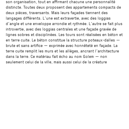
son organisation, tout en affirmant chacune une personnalité
distincte. Toutes deux proposent des appartements compacts de
deux pièces, traversants. Mais leurs façades tiennent des
langages différents. L’une est extravertie, avec des loggias
d’angle et une enveloppe arrondie et rythmée. L’autre se fait plus
introvertie, avec des loggias centrales et une façade gravée de
lignes sobres et disciplinées. Les tours sont réalisées en béton et
en terre cuite. Le béton constitue la structure poteaux-dalles —
brute et sans artifice — exprimée avec honnêteté en façade. La
terre cuite remplit les murs et les allèges, ancrant l’architecture
dans la terre. Ce matériau fait écho au nom Golem — non
seulement celui de la ville, mais aussi celui de la créature
mythique née de l’argile, dotée d’une force monstrueuse et d’une
forme presque humaine. L’architecture s’approprie cette légende,
conférant à chaque tour une présence anthropomorphique —
chacune une figure silencieuse, façonnée par le mythe et la
matière.
Programme
Tours d’habitation, hôtel
Maître d’ouvrage
Client privé
Surface
23 000 m²
Architectes
Muoto, Vaeku Studio