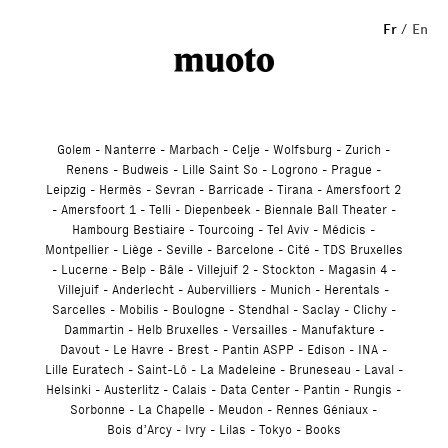
Fr
En
Golem
Nanterre
Marbach
Celje
Wolfsburg
Zurich
Renens
Budweis
Lille Saint So
Logrono
Prague
Leipzig
Hermès
Sevran
Barricade
Tirana
Amersfoort 2
Amersfoort 1
Telli
Diepenbeek
Biennale Ball Theater
Hambourg Bestiaire
Tourcoing
Tel Aviv
Médicis
Montpellier
Liège
Seville
Barcelone
Cité
TDS Bruxelles
Lucerne
Belp
Bâle
Villejuif 2
Stockton
Magasin 4
Villejuif
Anderlecht
Aubervilliers
Munich
Herentals
Sarcelles
Mobilis
Boulogne
Stendhal
Saclay
Clichy
Dammartin
Helb Bruxelles
Versailles
Manufakture
Davout
Le Havre
Brest
Pantin ASPP
Edison
INA
Lille Euratech
Saint-Lô
La Madeleine
Bruneseau
Laval
Helsinki
Austerlitz
Calais
Data Center
Pantin
Rungis
Sorbonne
La Chapelle
Meudon
Rennes Géniaux
Bois d’Arcy
Ivry
Lilas
Tokyo
Books