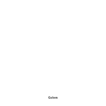
Catégorie :
Non classé
Golem