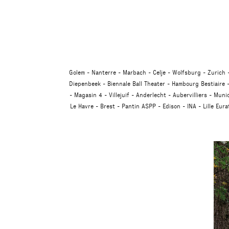
Golem
Nanterre
Marbach
Celje
Wolfsburg
Zurich
Diepenbeek
Biennale Ball Theater
Hambourg Bestiaire
Magasin 4
Villejuif
Anderlecht
Aubervilliers
Muni
Le Havre
Brest
Pantin ASPP
Edison
INA
Lille Eur