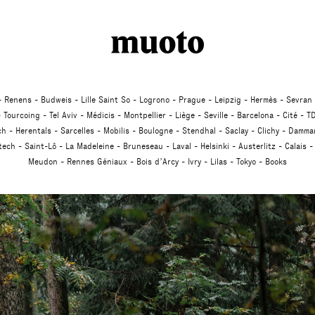
Studio
Renens
Budweis
Lille Saint So
Logrono
Prague
Leipzig
Hermès
Sevran
Tourcoing
Tel Aviv
Médicis
Montpellier
Liège
Seville
Barcelona
Cité
TD
ch
Herentals
Sarcelles
Mobilis
Boulogne
Stendhal
Saclay
Clichy
Dammar
atech
Saint-Lô
La Madeleine
Bruneseau
Laval
Helsinki
Austerlitz
Calais
Meudon
Rennes Géniaux
Bois d’Arcy
Ivry
Lilas
Tokyo
Books