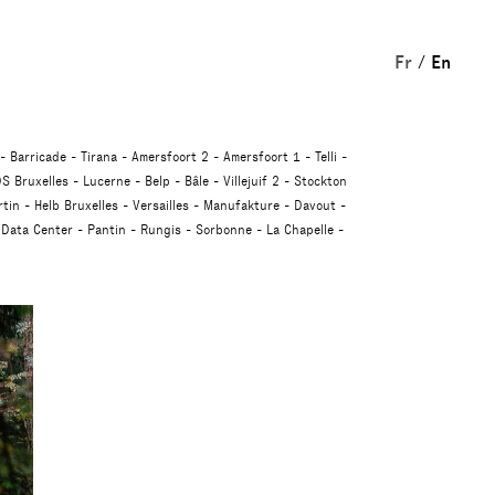
Fr
En
Barricade
Tirana
Amersfoort 2
Amersfoort 1
Telli
S Bruxelles
Lucerne
Belp
Bâle
Villejuif 2
Stockton
tin
Helb Bruxelles
Versailles
Manufakture
Davout
Data Center
Pantin
Rungis
Sorbonne
La Chapelle