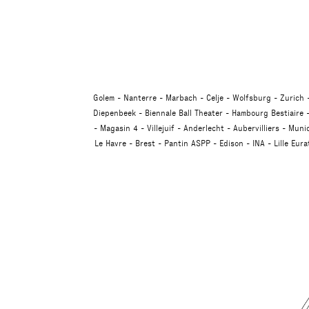
Golem
Nanterre
Marbach
Celje
Wolfsburg
Zurich
Diepenbeek
Biennale Ball Theater
Hambourg Bestiaire
Magasin 4
Villejuif
Anderlecht
Aubervilliers
Muni
Le Havre
Brest
Pantin ASPP
Edison
INA
Lille Eur