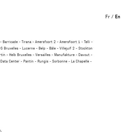
Fr
En
Barricade
Tirana
Amersfoort 2
Amersfoort 1
Telli
S Bruxelles
Lucerne
Belp
Bâle
Villejuif 2
Stockton
tin
Helb Bruxelles
Versailles
Manufakture
Davout
Data Center
Pantin
Rungis
Sorbonne
La Chapelle