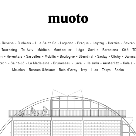
Studio
Renens
Budweis
Lille Saint So
Logrono
Prague
Leipzig
Hermès
Sevran
Tourcoing
Tel Aviv
Médicis
Montpellier
Liège
Seville
Barcelona
Cité
TD
ch
Herentals
Sarcelles
Mobilis
Boulogne
Stendhal
Saclay
Clichy
Dammar
atech
Saint-Lô
La Madeleine
Bruneseau
Laval
Helsinki
Austerlitz
Calais
Meudon
Rennes Géniaux
Bois d’Arcy
Ivry
Lilas
Tokyo
Books