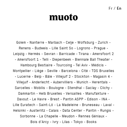
Studio
Fr
En
Golem
Nanterre
Marbach
Celje
Wolfsburg
Zurich
Renens
Budweis
Lille Saint So
Logrono
Prague
Leipzig
Hermès
Sevran
Barricade
Tirana
Amersfoort 2
Amersfoort 1
Telli
Diepenbeek
Biennale Ball Theater
Hambourg Bestiaire
Tourcoing
Tel Aviv
Médicis
Montpellier
Liège
Seville
Barcelona
Cité
TDS Bruxelles
Lucerne
Belp
Bâle
Villejuif 2
Stockton
Magasin 4
Villejuif
Anderlecht
Aubervilliers
Munich
Herentals
Sarcelles
Mobilis
Boulogne
Stendhal
Saclay
Clichy
Dammartin
Helb Bruxelles
Versailles
Manufakture
Davout
Le Havre
Brest
Pantin ASPP
Edison
INA
Lille Euratech
Saint-Lô
La Madeleine
Bruneseau
Laval
Helsinki
Austerlitz
Calais
Data Center
Pantin
Rungis
Sorbonne
La Chapelle
Meudon
Rennes Géniaux
Bois d’Arcy
Ivry
Lilas
Tokyo
Books