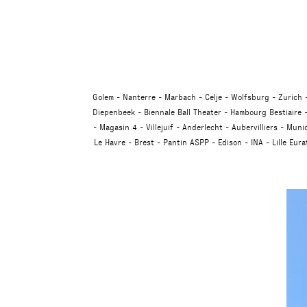
Golem
Nanterre
Marbach
Celje
Wolfsburg
Zurich
Diepenbeek
Biennale Ball Theater
Hambourg Bestiaire
Magasin 4
Villejuif
Anderlecht
Aubervilliers
Muni
Le Havre
Brest
Pantin ASPP
Edison
INA
Lille Eur