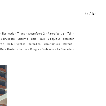
Fr
En
Barricade
Tirana
Amersfoort 2
Amersfoort 1
Telli
S Bruxelles
Lucerne
Belp
Bâle
Villejuif 2
Stockton
tin
Helb Bruxelles
Versailles
Manufakture
Davout
Data Center
Pantin
Rungis
Sorbonne
La Chapelle