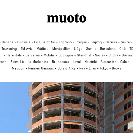
Renens
Budweis
Lille Saint So
Logrono
Prague
Leipzig
Hermès
Sevran
Tourcoing
Tel Aviv
Médicis
Montpellier
Liège
Seville
Barcelona
Cité
TD
ch
Herentals
Sarcelles
Mobilis
Boulogne
Stendhal
Saclay
Clichy
Dammar
atech
Saint-Lô
La Madeleine
Bruneseau
Laval
Helsinki
Austerlitz
Calais
Meudon
Rennes Géniaux
Bois d’Arcy
Ivry
Lilas
Tokyo
Books