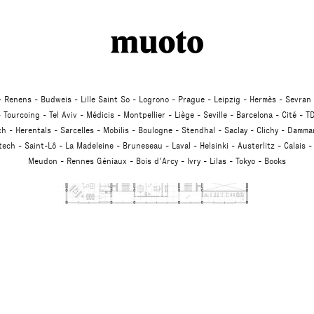
Studio
Renens
Budweis
Lille Saint So
Logrono
Prague
Leipzig
Hermès
Sevran
Tourcoing
Tel Aviv
Médicis
Montpellier
Liège
Seville
Barcelona
Cité
TD
ch
Herentals
Sarcelles
Mobilis
Boulogne
Stendhal
Saclay
Clichy
Dammar
atech
Saint-Lô
La Madeleine
Bruneseau
Laval
Helsinki
Austerlitz
Calais
Meudon
Rennes Géniaux
Bois d’Arcy
Ivry
Lilas
Tokyo
Books