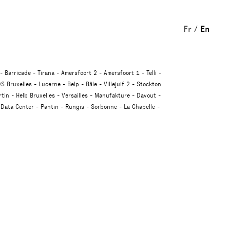
Fr
En
Barricade
Tirana
Amersfoort 2
Amersfoort 1
Telli
S Bruxelles
Lucerne
Belp
Bâle
Villejuif 2
Stockton
tin
Helb Bruxelles
Versailles
Manufakture
Davout
Data Center
Pantin
Rungis
Sorbonne
La Chapelle