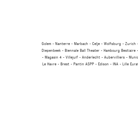
Golem
Nanterre
Marbach
Celje
Wolfsburg
Zurich
Diepenbeek
Biennale Ball Theater
Hambourg Bestiaire
Magasin 4
Villejuif
Anderlecht
Aubervilliers
Muni
Le Havre
Brest
Pantin ASPP
Edison
INA
Lille Eur